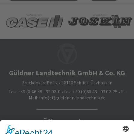
CASE IH
Joskin
Güldner Landtechnik GmbH & Co. KG
Brückenstraße 12 • 36110 Schlitz-Ützhausen
Tel.: +49 (0)66 48 - 93 02-0 • Fax: +49 (0)66 48 - 93 02-25 • E-
Mail:
info(at)gueldner-landtechnik.de
Öffnungszeiten
Montag bis Freitag: 8.00 Uhr bis 17.00 Uhr