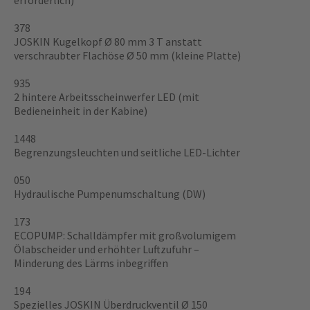
erforderlich)
378
JOSKIN Kugelkopf Ø 80 mm 3 T anstatt
verschraubter Flachöse Ø 50 mm (kleine Platte)
935
2 hintere Arbeitsscheinwerfer LED (mit
Bedieneinheit in der Kabine)
1448
Begrenzungsleuchten und seitliche LED-Lichter
050
Hydraulische Pumpenumschaltung (DW)
173
ECOPUMP: Schalldämpfer mit großvolumigem
Ölabscheider und erhöhter Luftzufuhr –
Minderung des Lärms inbegriffen
194
Spezielles JOSKIN Überdruckventil Ø 150