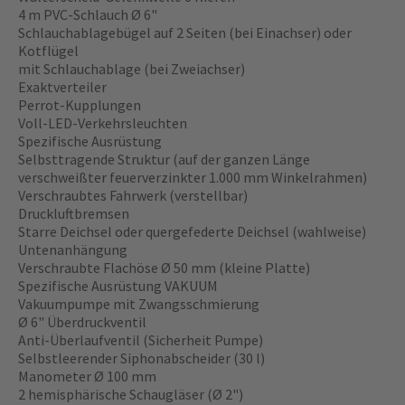
4 m PVC-Schlauch Ø 6"
Schlauchablagebügel auf 2 Seiten (bei Einachser) oder
Kotflügel
mit Schlauchablage (bei Zweiachser)
Exaktverteiler
Perrot-Kupplungen
Voll-LED-Verkehrsleuchten
Spezifische Ausrüstung
Selbsttragende Struktur (auf der ganzen Länge
verschweißter feuerverzinkter 1.000 mm Winkelrahmen)
Verschraubtes Fahrwerk (verstellbar)
Druckluftbremsen
Starre Deichsel oder quergefederte Deichsel (wahlweise)
Untenanhängung
Verschraubte Flachöse Ø 50 mm (kleine Platte)
Spezifische Ausrüstung VAKUUM
Vakuumpumpe mit Zwangsschmierung
Ø 6" Überdruckventil
Anti-Überlaufventil (Sicherheit Pumpe)
Selbstleerender Siphonabscheider (30 l)
Manometer Ø 100 mm
2 hemisphärische Schaugläser (Ø 2")