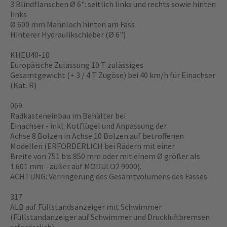
3 Blindflanschen Ø 6": seitlich links und rechts sowie hinten
links
Ø 600 mm Mannloch hinten am Fass
Hinterer Hydraulikschieber (Ø 6")
KHEU40-10
Europäische Zulassung 10 T zulässiges
Gesamtgewicht (+ 3 / 4 T Zugöse) bei 40 km/h für Einachser
(Kat. R)
069
Radkasteneinbau im Behälter bei
Einachser - inkl. Kotflügel und Anpassung der
Achse 8 Bolzen in Achse 10 Bolzen auf betroffenen
Modellen (ERFORDERLICH bei Rädern mit einer
Breite von 751 bis 850 mm oder mit einem Ø größer als
1.601 mm - außer auf MODULO2 9000).
ACHTUNG: Verringerung des Gesamtvolumens des Fasses.
317
ALB auf Füllstandsanzeiger mit Schwimmer
(Füllstandanzeiger auf Schwimmer und Druckluftbremsen