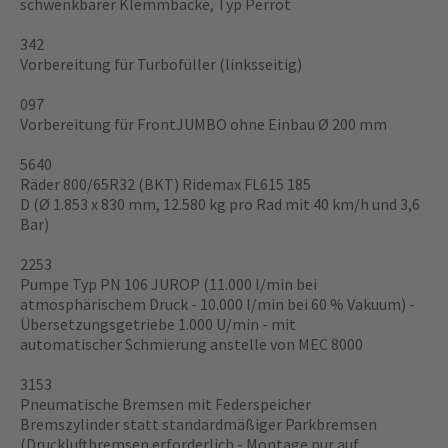
schwenkbarer Klemmbacke, Typ Perrot
342
Vorbereitung für Turbofüller (linksseitig)
097
Vorbereitung für FrontJUMBO ohne Einbau Ø 200 mm
5640
Räder 800/65R32 (BKT) Ridemax FL615 185
D (Ø 1.853 x 830 mm, 12.580 kg pro Rad mit 40 km/h und 3,6
Bar)
2253
Pumpe Typ PN 106 JUROP (11.000 l/min bei
atmosphärischem Druck - 10.000 l/min bei 60 % Vakuum) -
Übersetzungsgetriebe 1.000 U/min - mit
automatischer Schmierung anstelle von MEC 8000
3153
Pneumatische Bremsen mit Federspeicher
Bremszylinder statt standardmäßiger Parkbremsen
(Druckluftbremsen erforderlich - Montage nur auf