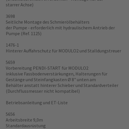
starrer Achse)
3698
Seitliche Montage des Schmierölbehälters
der Pumpe - erforderlich mit hydraulischem Antrieb der
Pumpe (Ref. 1125)
1476-1
Hinterer Auffahrschutz für MODULO2 und Stalldungstreuer
5659
Vorbereitung PENDI-START für MODULO2
inklusive Fassbodenverstärkungen, Halterungen für
Gestänge und Steinfangkasten Ø 8" unten am
Behälter anstatt hinterer Schieber und Standardverteiler
(Durchflussmesser nicht kompatibel)
Betriebsanleitung und ET-Liste
5656
Arbeitsbreite 9,0m
Standardausrüstung