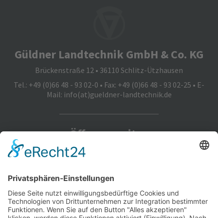
Güldner Landtechnik GmbH & Co. KG
Brückenstraße 12 • 36110 Schlitz-Ützhausen
Tel.: +49 (0)66 48 - 93 02-0 • Fax: +49 (0)66 48 - 93 02-25 • E-
Mail:
info(at)gueldner-landtechnik.de
Öffnungszeiten
Montag bis Freitag: 8.00 Uhr bis 17.00 Uhr
Samstag: nach telefonischer Vereinbarung
Wir benötigen Ihre Zustimmung,
um den Google Maps-Service zu